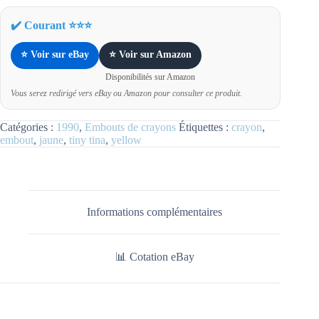
✔️ Courant ⭐⭐⭐
⭐ Voir sur eBay
⭐ Voir sur Amazon
Disponibilités sur Amazon
Vous serez redirigé vers eBay ou Amazon pour consulter ce produit.
Catégories :
1990
,
Embouts de crayons
Étiquettes :
crayon
,
embout
,
jaune
,
tiny tina
,
yellow
Informations complémentaires
📊 Cotation eBay