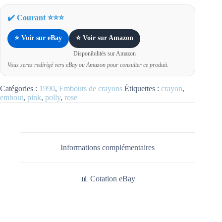
✔️ Courant ⭐⭐⭐
⭐ Voir sur eBay
⭐ Voir sur Amazon
Disponibilités sur Amazon
Vous serez redirigé vers eBay ou Amazon pour consulter ce produit.
Catégories :
1990
,
Embouts de crayons
Étiquettes :
crayon
,
embout
,
pink
,
polly
,
rose
Informations complémentaires
📊 Cotation eBay