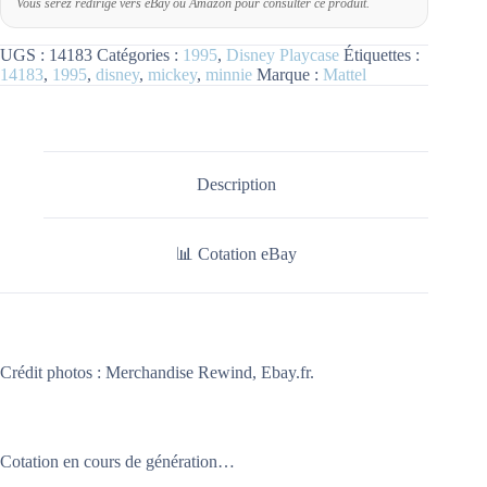
Vous serez redirigé vers eBay ou Amazon pour consulter ce produit.
UGS :
14183
Catégories :
1995
,
Disney Playcase
Étiquettes :
14183
,
1995
,
disney
,
mickey
,
minnie
Marque :
Mattel
Description
📊 Cotation eBay
Crédit photos :
Merchandise Rewind
, Ebay.fr.
Cotation en cours de génération…