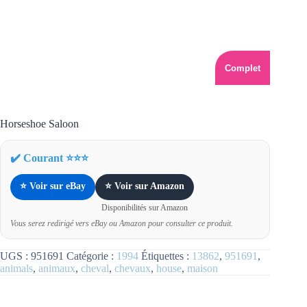
Complet
Horseshoe Saloon
✔️ Courant ⭐⭐⭐
⭐ Voir sur eBay
⭐ Voir sur Amazon
Disponibilités sur Amazon
Vous serez redirigé vers eBay ou Amazon pour consulter ce produit.
UGS :
951691
Catégorie :
1994
Étiquettes :
13862
,
951691
,
animals
,
animaux
,
cheval
,
chevaux
,
house
,
maison