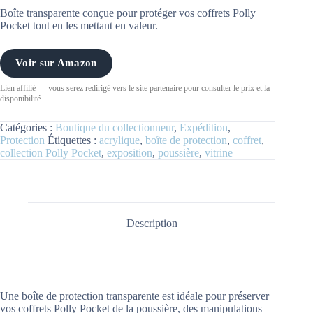
Boîte transparente conçue pour protéger vos coffrets Polly
Pocket tout en les mettant en valeur.
Voir sur Amazon
Lien affilié — vous serez redirigé vers le site partenaire pour consulter le prix et la
disponibilité.
Catégories :
Boutique du collectionneur
,
Expédition
,
Protection
Étiquettes :
acrylique
,
boîte de protection
,
coffret
,
collection Polly Pocket
,
exposition
,
poussière
,
vitrine
Description
Une boîte de protection transparente est idéale pour préserver
vos coffrets Polly Pocket de la poussière, des manipulations