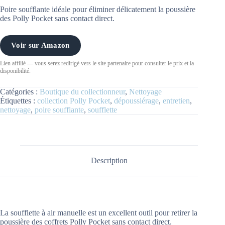
Poire soufflante idéale pour éliminer délicatement la poussière
des Polly Pocket sans contact direct.
Voir sur Amazon
Lien affilié — vous serez redirigé vers le site partenaire pour consulter le prix et la
disponibilité.
Catégories :
Boutique du collectionneur
,
Nettoyage
Étiquettes :
collection Polly Pocket
,
dépoussiérage
,
entretien
,
nettoyage
,
poire soufflante
,
soufflette
Description
La soufflette à air manuelle est un excellent outil pour retirer la
poussière des coffrets Polly Pocket sans contact direct.