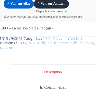
⭐ Voir sur eBay
⭐ Voir sur Amazon
Disponibilités sur Amazon
Vous serez redirigé vers eBay ou Amazon pour consulter ce produit.
1993 – La maison d’été (Français)
UGS :
940251
Catégories :
1993
,
Pollyville (Ancien)
Étiquettes :
1993
,
940251
,
été
,
house
,
maison d'été
,
pollyville
,
summer
Description
📊 Cotation eBay