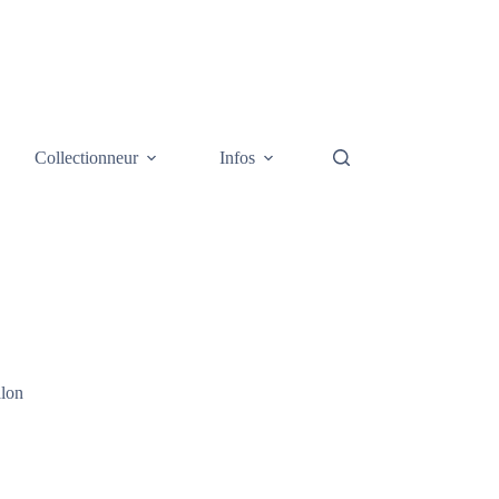
Collectionneur
Infos
Galerie photos
Cont
alon