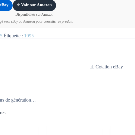
 eBay
⭐ Voir sur Amazon
Disponibilités sur Amazon
igé vers eBay ou Amazon pour consulter ce produit.
5
Étiquette :
1995
📊 Cotation eBay
urs de génération…
res