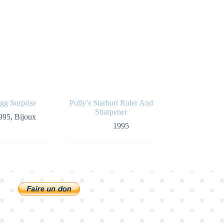
Egg Surprise
Polly’s Starburt Ruler And
Sharpener
995
,
Bijoux
1995