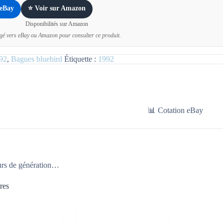
 eBay
⭐ Voir sur Amazon
Disponibilités sur Amazon
igé vers eBay ou Amazon pour consulter ce produit.
92
,
Bagues bluebird
Étiquette :
1992
📊 Cotation eBay
urs de génération…
res