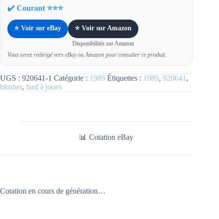
✔️ Courant ⭐⭐⭐
⭐ Voir sur eBay
⭐ Voir sur Amazon
Disponibilités sur Amazon
Vous serez redirigé vers eBay ou Amazon pour consulter ce produit.
UGS :
920641-1
Catégorie :
1989
Étiquettes :
1989
,
920641
,
blusher
,
fard à joues
📊 Cotation eBay
Cotation en cours de génération…