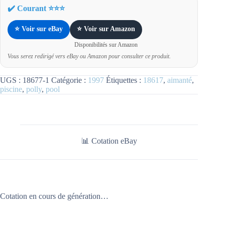
✔️ Courant ⭐⭐⭐
⭐ Voir sur eBay
⭐ Voir sur Amazon
Disponibilités sur Amazon
Vous serez redirigé vers eBay ou Amazon pour consulter ce produit.
UGS :
18677-1
Catégorie :
1997
Étiquettes :
18617
,
aimanté
,
piscine
,
polly
,
pool
📊 Cotation eBay
Cotation en cours de génération…