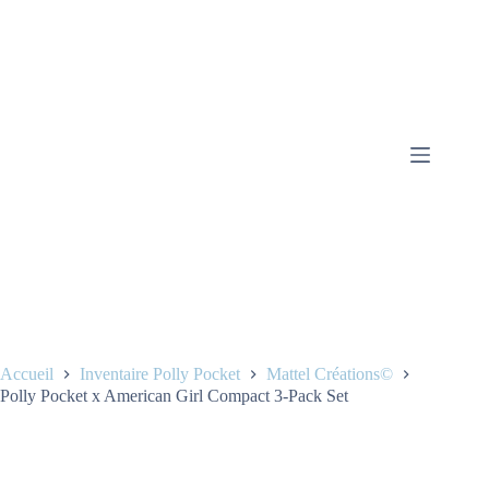
Passer
au
contenu
Accueil
Inventaire Polly Pocket
Mattel Créations©
Polly Pocket x American Girl Compact 3-Pack Set