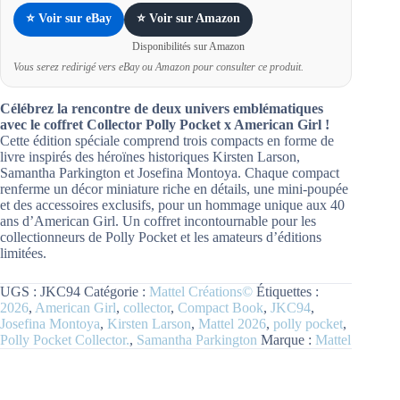
⭐ Voir sur eBay
⭐ Voir sur Amazon
Disponibilités sur Amazon
Vous serez redirigé vers eBay ou Amazon pour consulter ce produit.
Célébrez la rencontre de deux univers emblématiques
avec le coffret Collector Polly Pocket x American Girl !
Cette édition spéciale comprend trois compacts en forme de
livre inspirés des héroïnes historiques Kirsten Larson,
Samantha Parkington et Josefina Montoya. Chaque compact
renferme un décor miniature riche en détails, une mini-poupée
et des accessoires exclusifs, pour un hommage unique aux 40
ans d’American Girl. Un coffret incontournable pour les
collectionneurs de Polly Pocket et les amateurs d’éditions
limitées.
UGS :
JKC94
Catégorie :
Mattel Créations©
Étiquettes :
2026
,
American Girl
,
collector
,
Compact Book
,
JKC94
,
Josefina Montoya
,
Kirsten Larson
,
Mattel 2026
,
polly pocket
,
Polly Pocket Collector.
,
Samantha Parkington
Marque :
Mattel