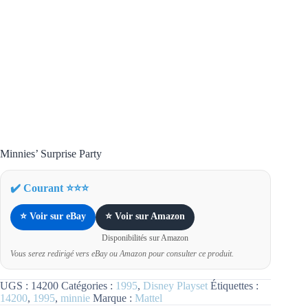
Minnies’ Surprise Party
✔️ Courant ⭐⭐⭐
⭐ Voir sur eBay
⭐ Voir sur Amazon
Disponibilités sur Amazon
Vous serez redirigé vers eBay ou Amazon pour consulter ce produit.
UGS :
14200
Catégories :
1995
,
Disney Playset
Étiquettes :
14200
,
1995
,
minnie
Marque :
Mattel