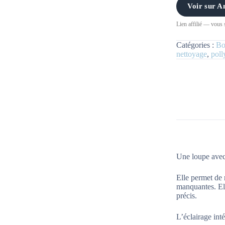
Voir sur 
Lien affilié — vous se
Catégories :
Bo
nettoyage
,
poll
Une loupe avec 
Elle permet de r
manquantes. Elle
précis.
L’éclairage int