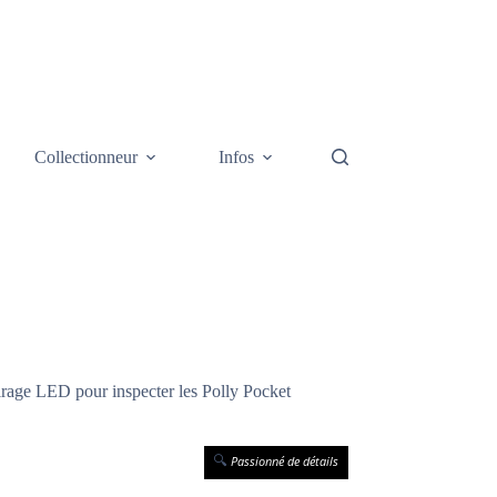
Collectionneur
Infos
Galerie photos
Cont
rage LED pour inspecter les Polly Pocket
🔍
Passionné de détails