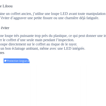
de Liloou
ne un coffret ancien, j’utilise une loupe LED avant toute manipulation i
’éviter d’aggraver une petite fissure ou une charnière déjà fatiguée.
 éviter
une loupe très puissante trop près du plastique, ce qui peut donner une 
 le coffret d’une seule main pendant l’inspection.
loupe directement sur le coffret au risque de le rayer.
 un bon éclairage ambiant, même avec une LED intégrée.
res
🛡️ Protection longue durée