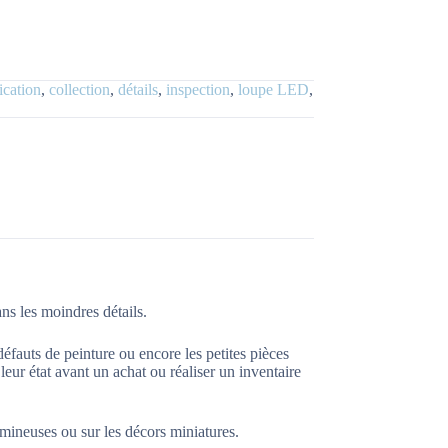
ication
,
collection
,
détails
,
inspection
,
loupe LED
,
ns les moindres détails.
 défauts de peinture ou encore les petites pièces
 leur état avant un achat ou réaliser un inventaire
umineuses ou sur les décors miniatures.