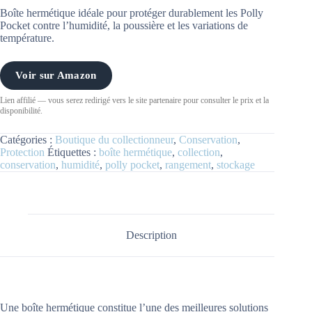
Boîte hermétique idéale pour protéger durablement les Polly
Pocket contre l’humidité, la poussière et les variations de
température.
Voir sur Amazon
Lien affilié — vous serez redirigé vers le site partenaire pour consulter le prix et la
disponibilité.
Catégories :
Boutique du collectionneur
,
Conservation
,
Protection
Étiquettes :
boîte hermétique
,
collection
,
conservation
,
humidité
,
polly pocket
,
rangement
,
stockage
Description
Une boîte hermétique constitue l’une des meilleures solutions