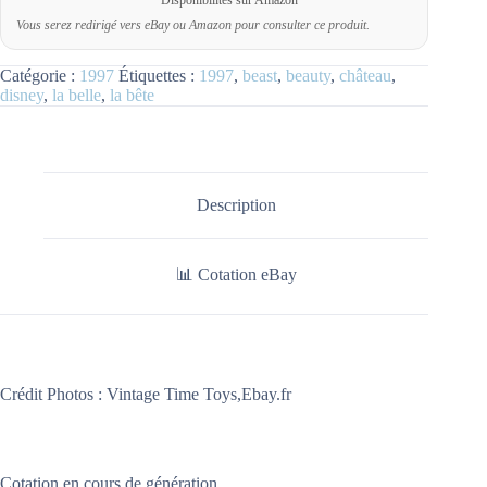
Vous serez redirigé vers eBay ou Amazon pour consulter ce produit.
Catégorie :
1997
Étiquettes :
1997
,
beast
,
beauty
,
château
,
disney
,
la belle
,
la bête
Description
📊 Cotation eBay
Crédit Photos :
Vintage Time Toys
,Ebay.fr
Cotation en cours de génération…