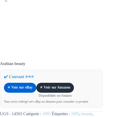
Arabian beauty
✔️ Courant ⭐⭐⭐
⭐ Voir sur eBay
⭐ Voir sur Amazon
Disponibilités sur Amazon
Vous serez redirigé vers eBay ou Amazon pour consulter ce produit.
UGS :
14503
Catégorie :
1995
Étiquettes :
1995
,
beauty
,