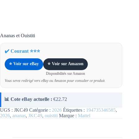
Ananas et Ouistiti
✔️ Courant ⭐⭐⭐
⭐ Voir sur eBay
⭐ Voir sur Amazon
Disponibilités sur Amazon
Vous serez redirigé vers eBay ou Amazon pour consulter ce produit.
📊 Cote eBay actuelle :
€
22.72
UGS :
JKC49
Catégorie :
2026
Étiquettes :
194735346585
,
2026
,
ananas
,
JKC49
,
ouistiti
Marque :
Mattel