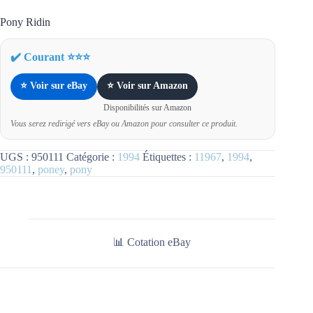
Pony Ridin
✔️ Courant ⭐⭐⭐
⭐ Voir sur eBay
⭐ Voir sur Amazon
Disponibilités sur Amazon
Vous serez redirigé vers eBay ou Amazon pour consulter ce produit.
UGS :
950111
Catégorie :
1994
Étiquettes :
11967
,
1994
,
950111
,
poney
,
pony
📊 Cotation eBay